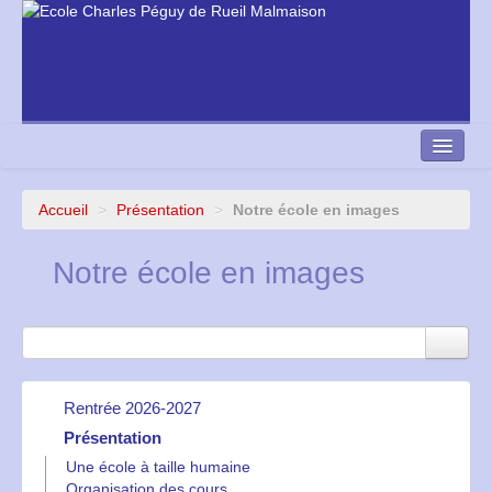
Accueil
>
Présentation
>
Notre école en images
Nous contacter
Notre école en images
École Directe
Rentrée 2026-2027
Présentation
Activités Périscolaires 2026-2027- Bulletins d’inscription
Calendrier et tarifs des Mercredis Matins Educatifs 2026-
Une école à taille humaine
2027
Organisation des cours