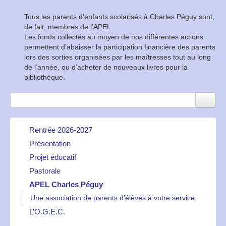
Tous les parents d’enfants scolarisés à Charles Péguy sont,
de fait, membres de l’APEL.
Les fonds collectés au moyen de nos différentes actions
permettent d’abaisser la participation financière des parents
lors des sorties organisées par les maîtresses tout au long
de l’année, ou d’acheter de nouveaux livres pour la
bibliothèque.
Rentrée 2026-2027
Présentation
Activités Périscolaires 2026-2027- Bulletins d’inscription
Calendrier et tarifs des Mercredis Matins Educatifs 2026-
Projet éducatif
Une école à taille humaine
2027
Organisation des cours
Pastorale
Notre projet éducatif...
Commande de tablier 2026-2027 (obligatoire)
Accompagner, former, préparer
Dates à retenir 2026-2027
APEL Charles Péguy
La pastorale à Charles Péguy
Dates de Rentrée 2026-2027(et horaires d’entrée et de
Une association de parents d’élèves à votre service
sortie pour toute l’année scolaire 2026-2027)
L’O.G.E.C.
Formulaire PAI 2026-2027
Listes des fournitures 2026-2027
L’école est gérée par un Organisme de Gestion