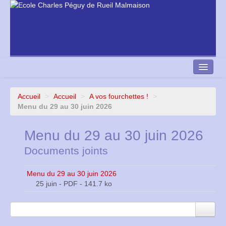
Accueil
>
Accueil
>
A vos fourchettes !
>
Nous contacter
Menu du 29 au 30 juin 2026
École Directe
Menu du 29 au 30 juin 2026
Documents joints
Menu du 29 au 30 juin 2026
25 juin
-
PDF
-
141.7 ko